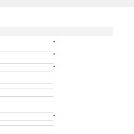
*
*
*
*