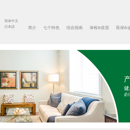
简体中文
日本語
简介
七个特色
综合指南
体检&疫苗
医保&
产
健
必