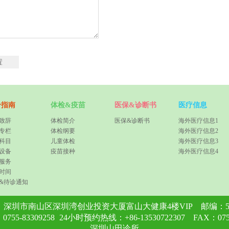
合指南
体检&疫苗
医保&诊断书
医疗信息
致辞
体检简介
医保&诊断书
海外医疗信息1
专栏
体检纲要
海外医疗信息2
科目
儿童体检
海外医疗信息3
设备
疫苗接种
海外医疗信息4
服务
时间
&待诊通知
：
深圳市南山区深圳湾创业投资大厦富山大健康4楼VIP
邮编：51
55-83309258
24小时预约热线：+86-13530722307 FAX：0755
深圳山田诊所