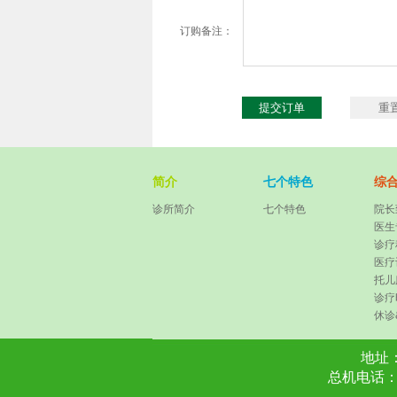
订购备注：
简介
七个特色
综
诊所简介
七个特色
院长
医生
诊疗
医疗
托儿
诊疗
休诊
地址
总机电话： 07