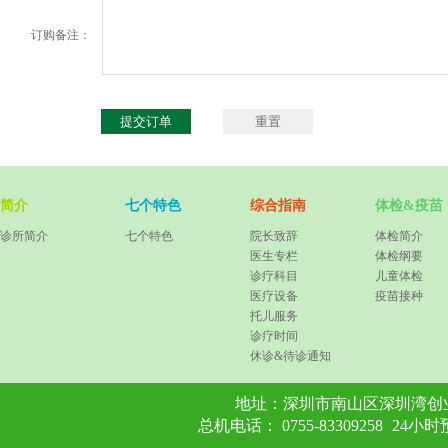
订购备注：
简介
七个特色
综合指南
体检&疫苗
诊所简介
七个特色
院长致辞
体检简介
医生专栏
体检纲要
诊疗科目
儿童体检
医疗设备
疫苗接种
托儿服务
诊疗时间
休诊&待诊通知
地址：
深圳市南山区深圳湾创业
总机电话： 0755-83309258
24小时预