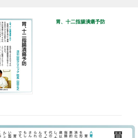
胃、十二指腸潰瘍予防