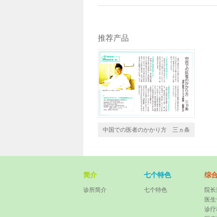
推荐产品
中国での医者のかかり方 三ヵ条
简介
七个特色
综
诊所简介
七个特色
院长
医生
诊疗