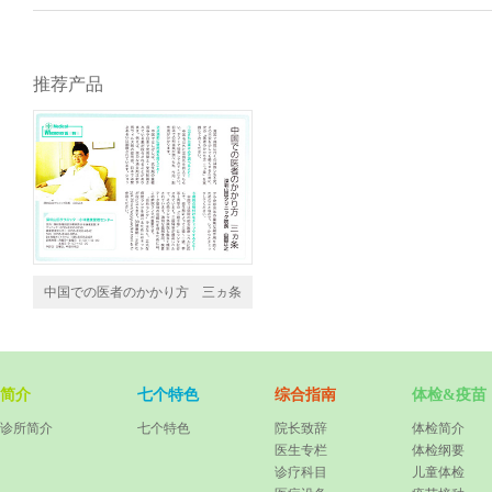
推荐产品
中国での医者のかかり方 三ヵ条
简介
七个特色
综合指南
体检&疫苗
诊所简介
七个特色
院长致辞
体检简介
医生专栏
体检纲要
诊疗科目
儿童体检